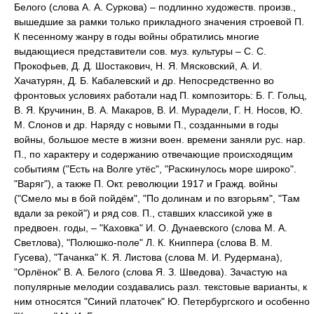
Белого (слова А. А. Суркова) – подлинно художеств. произв.,
вышедшие за рамки только прикладного значения строевой П.
К песенному жанру в годы войны обратились многие
выдающиеся представители сов. муз. культуры – С. С.
Прокофьев, Д. Д. Шостакович, Н. Я. Мясковский, А. И.
Хачатурян, Д. Б. Кабалевский и др. Непосредственно во
фронтовых условиях работали над П. композиторь: Б. Г. Гольц,
В. Я. Кручинин, В. А. Макаров, В. И. Мурадели, Г. Н. Носов, Ю.
М. Слонов и др. Наряду с новыми П., созданными в годы
войны, большое месте в жизни воен. времени заняли рус. нар.
П., по характеру и содержанию отвечающие происходящим
событиям ("Есть на Волге утёс", "Раскинулось море широко".
"Варяг"), а также П. Οкт. революции 1917 и Гражд. войны
("Смело мы в бой пойдём", "По долинам и по взгорьям", "Там
вдали за рекой") и ряд сов. П., ставших классикой уже в
предвоен. годы, – "Каховка" И. О. Дунаевского (слова М. А.
Светлова), "Полюшко-поле" Л. К. Книппера (слова В. М.
Гусева), "Тачанка" К. Я. Листова (слова М. И. Рудермана),
"Орлёнок" В. А. Белого (слова Я. З. Шведова). Зачастую на
популярные мелодии создавались разл. текстовые варианты, к
ним относятся "Синий платочек" Ю. Петербургского и особенно