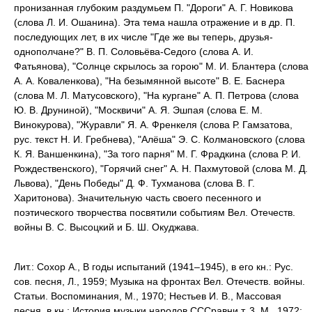
пронизанная глубоким раздумьем П. "Дороги" А. Г. Новикова
(слова Л. И. Ошанина). Эта тема нашла отражение и в др. П.
последующих лет, в их числе "Где же вы теперь, друзья-
однополчане?" В. П. Соловьёва-Седого (слова А. И.
Фатьянова), "Солнце скрылось за горою" М. И. Блантера (слова
А. А. Коваленкова), "На безымянной высоте" В. Е. Баснера
(слова М. Л. Матусовского), "На кургане" А. П. Петрова (слова
Ю. В. Друниной), "Москвичи" А. Я. Эшпая (слова Ε. Μ.
Винокурова), "Журавли" Я. А. Френкеля (слова Р. Гамзатова,
рус. текст Н. И. Гребнева), "Алёша" Э. С. Колмановского (слова
К. Я. Ваншенкина), "За того парня" М. Г. Фрадкина (слова Р. И.
Рождественского), "Горячий снег" А. Н. Пахмутовой (слова М. Д.
Львова), "День Победы" Д. Ф. Тухманова (слова В. Г.
Харитонова). Значительную часть своего песенного и
поэтического творчества посвятили событиям Вел. Отечеств.
войны В. С. Высоцкий и Б. Ш. Окуджава.
Лит.: Сохор Α., В годы испытаний (1941–1945), в его кн.: Рус.
сов. песня, Л., 1959; Музыка на фронтах Вел. Отечеств. войны.
Статьи. Воспоминания, М., 1970; Нестьев И. В., Массовая
песня, в кн.: История музыки народов СССравни т. 3, М., 1972;