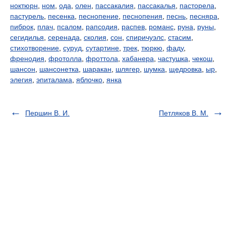
ноктюрн
,
ном
,
ода
,
олен
,
пассакалия
,
пассакалья
,
пасторела
,
пастурель
,
песенка
,
песнопение
,
песнопения
,
песнь
,
песняра
,
пиброк
,
плач
,
псалом
,
рапсодия
,
распев
,
романс
,
руна
,
руны
,
сегидилья
,
серенада
,
сколия
,
сон
,
спиричуэлс
,
стасим
,
стихотворение
,
суруд
,
сутартине
,
трек
,
тюркю
,
фаду
,
френодия
,
фротолла
,
фроттола
,
хабанера
,
частушка
,
чекош
,
шансон
,
шансонетка
,
шаракан
,
шлягер
,
шумка
,
щедровка
,
ыр
,
элегия
,
эпиталама
,
яблочко
,
янка
Першин В. И.
Петляков В. М.