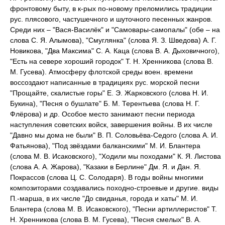
фронтовому быту, в к-рых по-новому преломились традиции
рус. плясового, частушечного и шуточного песенных жанров.
Среди них – "Вася-Василёк" и "Самовары-самопалы" (обе – на
слова С. Я. Алымова), "Смуглянка" (слова Я. З. Шведова) А. Г.
Новикова, "Два Максима" С. А. Каца (слова В. А. Дыховичного),
"Есть на севере хороший городок" Т. Н. Хренникова (слова В.
М. Гусева). Атмосферу флотской среды воен. времени
воссоздают написанные в традициях рус. морской песни
"Прощайте, скалистые горы" Е. Э. Жарковского (слова Н. И.
Букина), "Песня о бушлате" Б. М. Терентьева (слова Н. Г.
Флёрова) и др. Особое место занимают песни периода
наступления советских войск, завершения войны. В их числе
"Давно мы дома не были" В. П. Соловьёва-Седого (слова А. И.
Фатьянова), "Под звёздами балканскими" М. И. Блантера
(слова М. В. Исаковского), "Ходили мы походами" К. Я. Листова
(слова A. А. Жарова), "Казаки в Берлине" Дм. Я. и Дан. Я.
Покрассов (слова Ц. С. Солодаря). В годы войны многими
композиторами создавались походно-строевые и другие. виды
П.-марша, в их числе "До свиданья, города и хаты" М. И.
Блантера (слова М. В. Исаковского), "Песни артиллеристов" Т.
Н. Хренникова (слова B. М. Гусева), "Песня смелых" В. А.