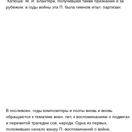
"Катюша" М. И. Блантера, получившая также признание и за
рубежом: в годы войны эта П. была гимном итал. партизан.
В послевоен. годы композиторы и поэты вновь и вновь
обращаются к тематике воен. лет, к воспоминаниям о подвигах
и пережитой трагедии сов. народа. Одна из первых,
положивших начало жанру П.-воспоминаний о войне,