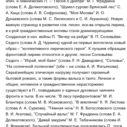
эпич. и гимнических П. – "Песня о Днепре" М. Г. Фрадкина
(слова Е. А. Долматовского), "Шумел сурово Брянский лес" С.
А. Каца (слова А. В. Софронова), "Моя Москва" И. О.
Дунаевского (слова М. С. Лисянского и С. И. Аграняна). Новую
важную страницу в развитии сов. песен. иск-ва открыла лирика,
в к-рой гражданственные мотивы стали доминирующими.
Созданная в нач. войны П. "Вечер на рейде" В. П. Соловьёва-
Седого (слова А. Д. Чуркина) одной из первых воплотила новый
образ – "коллективного лирического героя". К лучшим образцам
фронтовой лирики относятся и другие. песни Соловьёва-
Седого – "Играй, мой баян" (слова Л. Н. Давидович), "Соловьи",
"На солнечной поляночке" (обе – на слова А. И. Фатьянова).
Серьёзнейшую этическую нагрузку получают скромный
бытовой романс, а также формы вальса и танго. Личное и
общее, интимное и гражданственное нерасторжимо
существуют в П., поведавших о единых духовных чаяниях
фронта и тыла. В их числе: "В лесу прифронтовом" М. И.
Блантера (слова М. В. Исаковского), "В землянке" К. Я. Листова
(слова А. А. Суркова), "Тёмная ночь" Н. В. Богословского (слова
В. И. Агатова), "Случайный вальс" М. Г. Фрадкина (слова Е. А.
Долматовского), "Давай закурим" M. E. Табачникова (слова И.
Л. Френкеля). Большой популярностью пользовались П., посв.