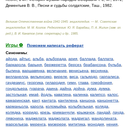
Дементьев В. В., Песни и судьбы солдатские, Таш., 1982.
Великая Отечественная война 1941-1945: энциклопедия. — М.: Советская
энциклопедия
.
М. М. Козлов. Редколлегия: Ю. Я. Барабаш, П. А. Жилин (зам. гл.
ред.), В. И. Канатов (отв. секретарь) и др.
.
1985
.
Игры ⚽
Поможем написать реферат
Синонимы
:
айода
,
айтыс
,
альба
,
альборада
,
ария
,
баллада
,
баллата
,
баркарола
,
барыня
,
бержеретта
,
берсез
,
брабансона
,
бульба
,
былина
,
варшавянка
,
величание
,
венисьена
,
веснянка
,
вилланелла
,
вильянсико
,
виреле
,
виса
,
гальярдо
,
гарпалиса
,
гаудеамус
,
георгика
,
гилародия
,
гимн
,
глава
,
гомофония
,
гондольера
,
гуарача
,
даина
,
дайна
,
дойна
,
дума
,
думка
,
застольная
,
имаё
,
йодль
,
каватина
,
калинка
,
калипсо
,
калос
,
камаринская
,
кант
,
кантата
,
кантилена
,
канцона
,
канцонетта
,
карманьола
,
карола
,
коломыйка
,
колыбельная
,
коляда
,
колядка
,
корридо
,
крезь
,
криманчули
,
крыжачок
,
ландай
,
лауда
,
лявониха
,
маджелата
,
маджолата
,
мадригал
,
мандолината
,
марсельеза
,
меренга
,
мизерере
,
мититика
,
монодия
,
нения
,