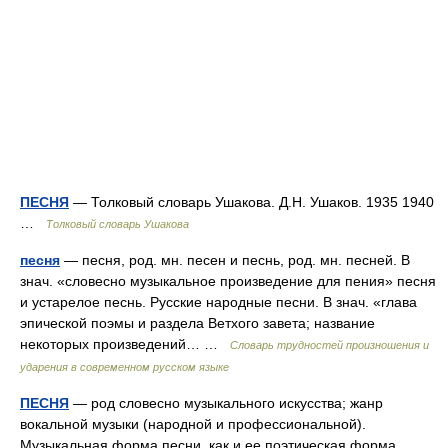
ПЕСНЯ
— Толковый словарь Ушакова. Д.Н. Ушаков. 1935 1940
…
Толковый словарь Ушакова
песня
— песня, род. мн. песен и песнь, род. мн. песней. В
знач. «словесно музыкальное произведение для пения» песня
и устарелое песнь. Русские народные песни. В знач. «глава
эпической поэмы и раздела Ветхого завета; название
некоторых произведений… …
Словарь трудностей произношения и
ударения в современном русском языке
ПЕСНЯ
— род словесно музыкального искусства; жанр
вокальной музыки (народной и профессиональной).
Музыкальная форма песни, как и ее поэтическая форма,