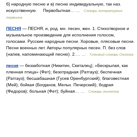
б) народную песню и в) песню индивидуальную, так наз.
искусственную. Первобытная… …
Словарь литературных
терминов
ПЕСНЯ
— ПЕСНЯ, и, род. мн. песен, жен. 1. Стихотворное и
музыкальное произведение для исполнения голосом,
голосами. Русские народные песни. Хоровые, плясовые песни.
Песни военных лет. Авторы популярных песен. П. без слов
(напев, напоминающий песню). 2.… …
Толковый словарь Ожегова
песня
— беззаботная (Никитин, Скиталец); «Бескрылая, как
пленная птица» (Фет); безотрадная (Ратгауз); беспечная
(Ратгауз); бесшабашная (Гусев Оренбургский); благовестная
(Мей); бойкая (Богданов, Мельн. Печерский); бодрая
(Федоров); больная (Фет); буйная… …
Словарь эпитетов