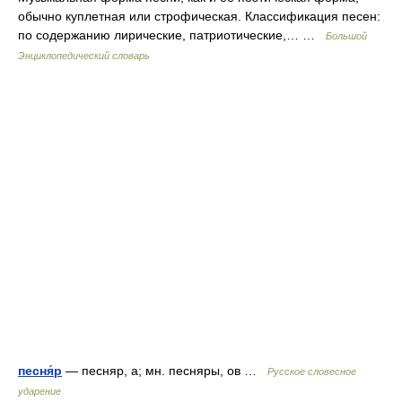
обычно куплетная или строфическая. Классификация песен:
по содержанию лирические, патриотические,… …
Большой
Энциклопедический словарь
песня́р
— песняр, а; мн. песняры, ов …
Русское словесное
ударение